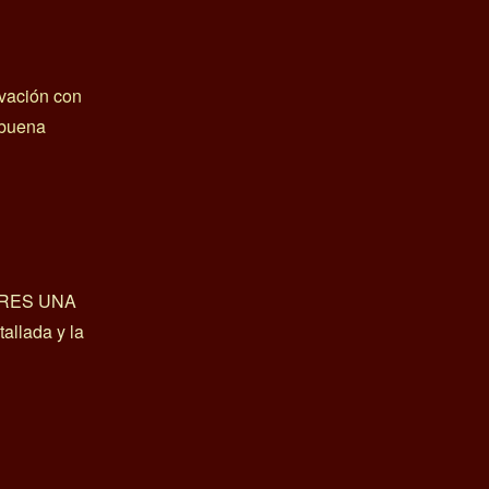
ovación con
y buena
ERES UNA
llada y la