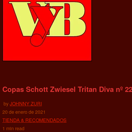
Copas Schott Zwiesel Tritan Diva nº 22
by
JOHNNY ZURI
20 de enero de 2021
TIENDA & RECOMENDADOS
1 min read