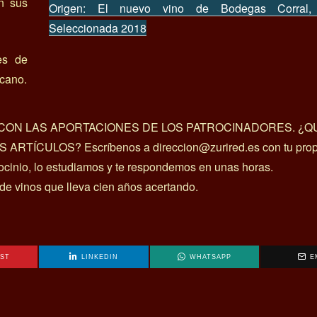
n sus
Origen: El nuevo vino de Bodegas Corral,
Seleccionada 2018
es de
icano.
A CON LAS APORTACIONES DE LOS PATROCINADORES. ¿Q
ÍCULOS? Escríbenos a direccion@zurired.es con tu prop
rocinio, lo estudiamos y te respondemos en unas horas.
 de vinos que lleva cien años acertando.
EST
LINKEDIN
WHATSAPP
E