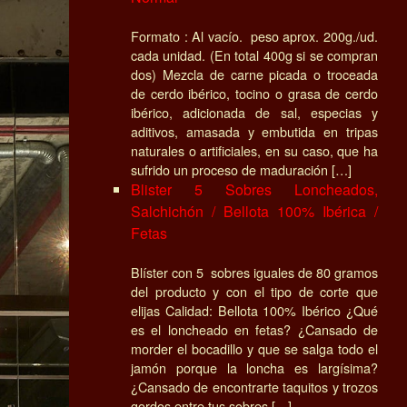
Formato : Al vacío. peso aprox. 200g./ud.
cada unidad. (En total 400g si se compran
dos) Mezcla de carne picada o troceada
de cerdo ibérico, tocino o grasa de cerdo
ibérico, adicionada de sal, especias y
aditivos, amasada y embutida en tripas
naturales o artificiales, en su caso, que ha
sufrido un proceso de maduración […]
Blister 5 Sobres Loncheados,
Salchichón / Bellota 100% Ibérica /
Fetas
Blíster con 5 sobres iguales de 80 gramos
del producto y con el tipo de corte que
elijas Calidad: Bellota 100% Ibérico ¿Qué
es el loncheado en fetas? ¿Cansado de
morder el bocadillo y que se salga todo el
jamón porque la loncha es largísima?
¿Cansado de encontrarte taquitos y trozos
gordos entre tus sobres […]