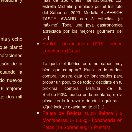
estrella Michelín premiado por el Instituto
del Sabor en 2023. Medalla SUPERIOR
TASTE AWARD con 3 estrellas (el
máximo) Toda una joya gastronómica
apreciada por los mejores gourmets del
[…]
enta y ocho
Surtido Degustación 100% Ibérico
que plantó
Loncheado [Cata]
neraciones
Te gusta el ibérico pero no sabes muy
asón de la
bien que comprar? Pues no lo dudes,
 cuando la
compra nuestra cata de loncheados para
ndo nuevos
probar un poquito de todo y decidirte en tu
próxima compra Disfruta de tu
 5 mejores
Surtido100% Ibérico en la montaña, en la
ge dos mil
playa, en la terraza o donde tu quieras!
¿Qué incluye exactamente el […]
Paleta de Bellota 100% Ibérica | 2
Montaneras, 5- 5.5kg / Loncheada en
Fetas (19 Sobres 80gr + Puntas)