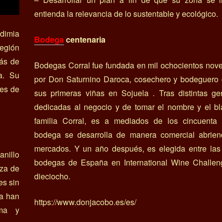
entienda la relevancia de lo sustentable y ecológico.
dimia
Bodega
centenaria
egión
ás de
Bodegas Corral fue fundada en mil ochocientos nov
a. Su
por Don Saturnino Daroca, cosechero y bodeguero 
res de
sus primeras viñas en Sojuela . Tras distintas ge
dedicadas al negocio y de tomar el nombre y el bl
familia Corral, es a mediados de los cincuenta
bodega se desarrolla de manera comercial abrie
mercados. Y un año después, es elegida entre las
anillo
bodegas de España en International Wine Challen
nza de
dieciocho.
es sin
a han
https://www.donjacobo.es/es/
ima y