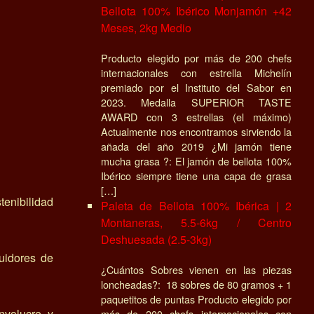
Bellota 100% Ibérico Monjamón +42
Meses, 2kg Medio
Producto elegido por más de 200 chefs
internacionales con estrella Michelín
premiado por el Instituto del Sabor en
2023. Medalla SUPERIOR TASTE
AWARD con 3 estrellas (el máximo)
Actualmente nos encontramos sirviendo la
añada del año 2019 ¿Mi jamón tiene
mucha grasa ?: El jamón de bellota 100%
Ibérico siempre tiene una capa de grasa
[…]
enibilidad
Paleta de Bellota 100% Ibérica | 2
Montaneras, 5.5-6kg / Centro
Deshuesada (2.5-3kg)
buidores de
¿Cuántos Sobres vienen en las piezas
loncheadas?: 18 sobres de 80 gramos + 1
paquetitos de puntas Producto elegido por
nvolucre y
más de 200 chefs internacionales con