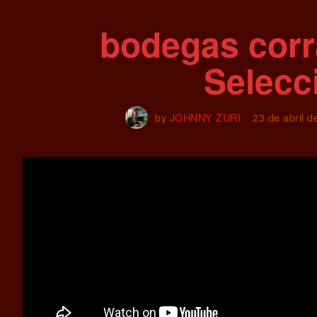
bodegas corr
Selecc
by
JOHNNY ZURI
23 de abril d