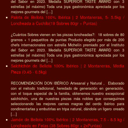
del Sabor en 2023. Medalla SUPERIOR TASTE AWARD con 3
estrellas (el máximo) Toda una joya gastronómica apreciada por los
mejores gourmets del […]
Paleta de Bellota 100% Ibérica | 2 Montaneras, 5- 5.5kg /
Loncheada a Cuchilo(19 Sobres 80gr + Puntas)
¿Cuántos Sobres vienen en las piezas loncheadas?: 18 sobres de 80
gramos + 1 paquetitos de puntas Producto elegido por más de 200
chefs internacionales con estrella Michelín premiado por el Instituto
del Sabor en 2023. Medalla SUPERIOR TASTE AWARD con 3
estrellas (el máximo) Toda una joya gastronómica apreciada por los
mejores gourmets del […]
Salchichón de Bellota 100% Ibérico | 2 Montaneras, Media
Pieza (0.45 - 0.5kg)
RECOMENDACIÓN DON IBÉRICO Artesanal y Natural , Elaborado
con el método tradicional, heredado de generación en generación,
con el toque especial de la familia, obtenemos nuestro excepcional
salchichón, una de nuestras piezas más nobles que conseguimos
seleccionando las mejores carnes magras del cerdo ibérico para
condimentarlas y embutirlas en tripa natural, dándole un ligero oreado
[…]
Jamón de Bellota 100% Ibérico | 2 Montaneras, 7.5 - 8.5 kg /
Loncheado en Fetas (38 Sobres 80gr + 2xPuntas)