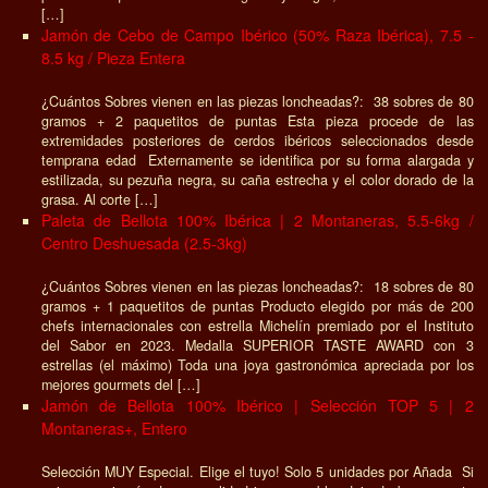
[…]
Jamón de Cebo de Campo Ibérico (50% Raza Ibérica), 7.5 -
8.5 kg / Pieza Entera
¿Cuántos Sobres vienen en las piezas loncheadas?: 38 sobres de 80
gramos + 2 paquetitos de puntas Esta pieza procede de las
extremidades posteriores de cerdos ibéricos seleccionados desde
temprana edad Externamente se identifica por su forma alargada y
estilizada, su pezuña negra, su caña estrecha y el color dorado de la
grasa. Al corte […]
Paleta de Bellota 100% Ibérica | 2 Montaneras, 5.5-6kg /
Centro Deshuesada (2.5-3kg)
¿Cuántos Sobres vienen en las piezas loncheadas?: 18 sobres de 80
gramos + 1 paquetitos de puntas Producto elegido por más de 200
chefs internacionales con estrella Michelín premiado por el Instituto
del Sabor en 2023. Medalla SUPERIOR TASTE AWARD con 3
estrellas (el máximo) Toda una joya gastronómica apreciada por los
mejores gourmets del […]
Jamón de Bellota 100% Ibérico | Selección TOP 5 | 2
Montaneras+, Entero
Selección MUY Especial. Elige el tuyo! Solo 5 unidades por Añada Si