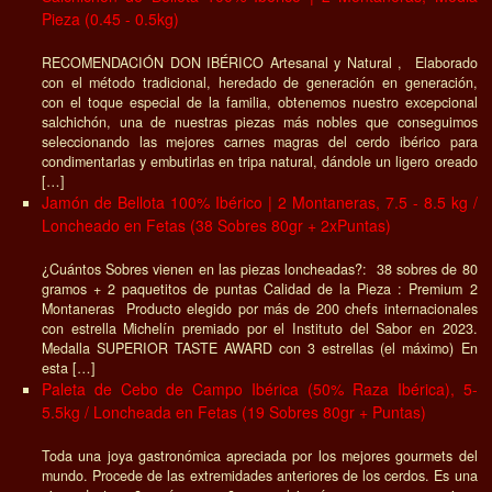
Pieza (0.45 - 0.5kg)
RECOMENDACIÓN DON IBÉRICO Artesanal y Natural , Elaborado
con el método tradicional, heredado de generación en generación,
con el toque especial de la familia, obtenemos nuestro excepcional
salchichón, una de nuestras piezas más nobles que conseguimos
seleccionando las mejores carnes magras del cerdo ibérico para
condimentarlas y embutirlas en tripa natural, dándole un ligero oreado
[…]
Jamón de Bellota 100% Ibérico | 2 Montaneras, 7.5 - 8.5 kg /
Loncheado en Fetas (38 Sobres 80gr + 2xPuntas)
¿Cuántos Sobres vienen en las piezas loncheadas?: 38 sobres de 80
gramos + 2 paquetitos de puntas Calidad de la Pieza : Premium 2
Montaneras Producto elegido por más de 200 chefs internacionales
con estrella Michelín premiado por el Instituto del Sabor en 2023.
Medalla SUPERIOR TASTE AWARD con 3 estrellas (el máximo) En
esta […]
Paleta de Cebo de Campo Ibérica (50% Raza Ibérica), 5-
5.5kg / Loncheada en Fetas (19 Sobres 80gr + Puntas)
Toda una joya gastronómica apreciada por los mejores gourmets del
mundo. Procede de las extremidades anteriores de los cerdos. Es una